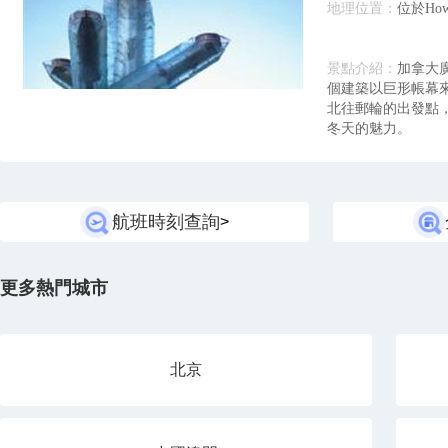
地理位置：
位於How
景點介紹：
加拿大
個建築以巨形帳幕
北往郵輪的出發點
冬天的魅力。
航班時刻查詢
>
更多熱門城市
北京