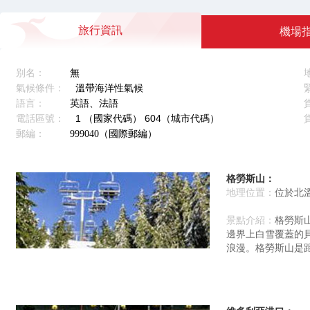
旅行資訊
機場
别名：
無
氣候條件：
溫帶海洋性氣候
語言：
英語、法語
電話區號：
1 （國家代碼） 604（城市代碼）
郵編：
999040（國際郵編）
格勞斯山：
地理位置：
位於北
景點介紹：
格勞斯
邊界上白雪覆蓋的
浪漫。格勞斯山是