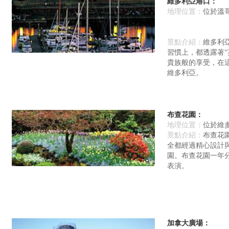
維多利亞港口：
地理位置：
位於溫
景點介紹：
維多利
習慣上，都透露著
貴族般的享受，在
維多利亞。
布查花園：
地理位置：
位於維
景點介紹：
布查花
全都經過精心設計
園。布查花園一年
表演。
加拿大廣場：