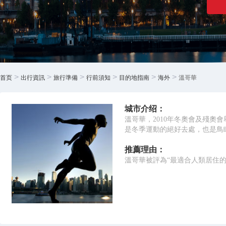
>
>
>
>
>
>
首页
出行資訊
旅行準備
行前須知
目的地指南
海外
溫哥華
城市介绍：
溫哥華，2010年冬奧會及殘
是冬季運動的絕好去處，也是鳥
推薦理由：
溫哥華被評為“最適合人類居住的