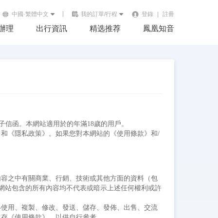
中國·繁體中文
我的訂單/行程
登錄
|
註冊
辦理
出行資訊
精选推荐
鳳凰知音
來電子信函。本網站適用於的年滿18歲的用戶。
和《隱私政策》。如果您對本網站的《使用條款》和/
內容之中有關商業、行銷、技術或其他方面的資料（包
本網站包含的所有內容均不代表或暗示上述任何權利或許
得使用、複製、修改、發送、儲存、發佈、出售、交流
留存《使用條款》，以供自行參考。