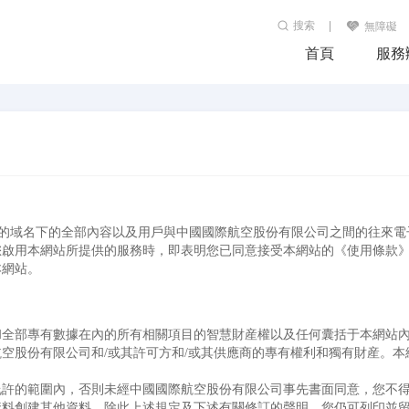
搜索
無障礙
首頁
服務
（即"本網站"）的域名下的全部內容以及用戶與中國國際航空股份有限公司之間的往
啟用本網站所提供的服務時，即表明您已同意接受本網站的《使用條款》
本網站。
和全部專有數據在內的所有相關項目的智慧財産權以及任何囊括于本網站
空股份有限公司和/或其許可方和/或其供應商的專有權利和獨有財産。
允許的範圍內，否則未經中國國際航空股份有限公司事先書面同意，您不
資料創建其他資料。除此上述規定及下述有關修訂的聲明，您仍可列印並