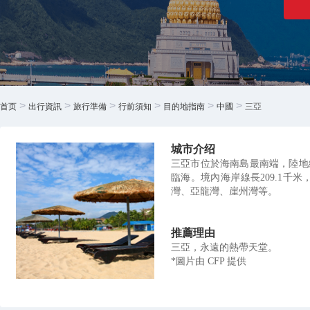
>
>
>
>
>
>
首页
出行資訊
旅行準備
行前須知
目的地指南
中國
三亞
城市介绍
三亞市位於海南島最南端，陸地
臨海。境內海岸線長209.1千
灣、亞龍灣、崖州灣等。
推薦理由
三亞，永遠的熱帶天堂。
*圖片由 CFP 提供