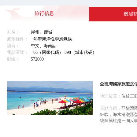
旅行信息
機場
别名：
崖州、鹿城
氣候條件：
熱帶海洋性季風氣候
語言：
中文、海南話
電話區號：
86（國家代碼） 898（城市代碼）
郵编：
572000
亞龍灣國家旅遊度
地理位置：
位於三
景點介紹：
亞龍灣
細軟，海水清澈潔
繞圖騰柱是三圈反