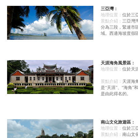
三亞灣：
地理位置：
位於三
景點介紹：
三亞灣
分為三段，緊連市
域。西邊海坡度假
天涯海角風景區
：
地理位置：
位於天
景點介紹：
天涯海
是“天涯”、“海角”
是由此得名的。
南山文化旅遊區
：
地理位置：
位於三
景點介紹：
南山文