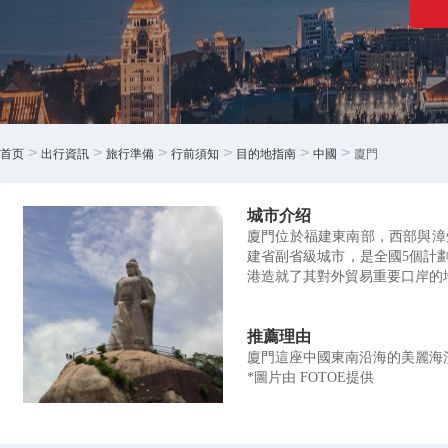
>
>
>
>
>
>
首页
出行資訊
旅行準備
行前須知
目的地指南
中國
廈門
城市介绍
廈門位於福建東南部，西部與漳
建省副省級城市，是全國5個計
港造就了其對外貿易重要口岸的
推薦理由
廈門這座中國東南沿海的美麗海
*圖片由 FOTOE提供