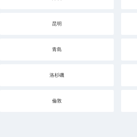
昆明
青島
洛杉磯
倫敦