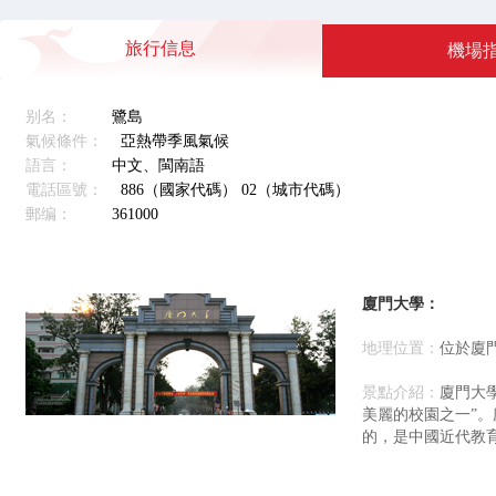
旅行信息
機場
别名：
鷺島
氣候條件：
亞熱帶季風氣候
語言：
中文、閩南語
電話區號：
886（國家代碼） 02（城市代碼）
郵编：
361000
廈門大學：
地理位置：
位於廈門
景點介紹：
廈門大
美麗的校園之一”。
的，是中國近代教