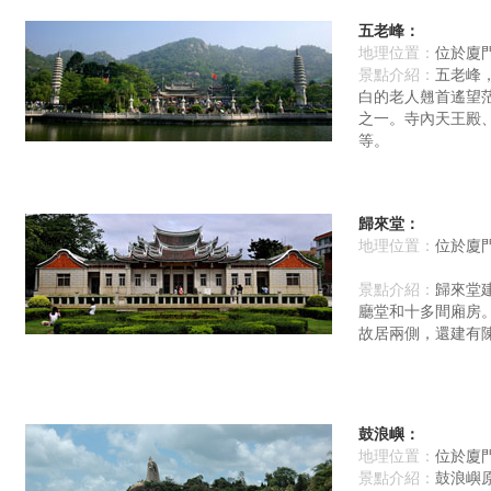
五老峰：
地理位置：
位於廈
景點介紹：
五老峰
白的老人翹首遙望
之一。寺內天王殿
等。
歸來堂
：
地理位置：
位於廈
景點介紹：
歸來堂
廳堂和十多間廂房
故居兩側，還建有
鼓浪嶼
：
地理位置：
位於廈
景點介紹：
鼓浪嶼