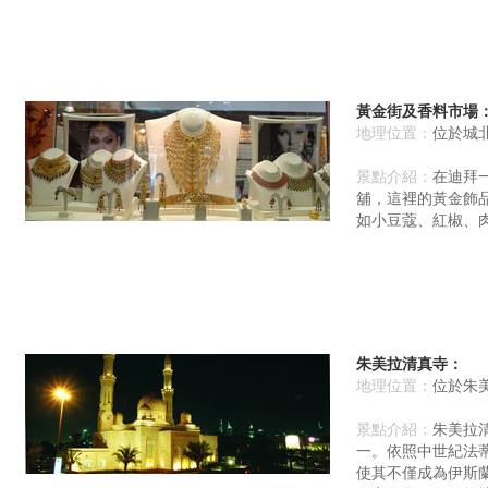
黃金街及香料市場
地理位置：
位於城
景點介紹：
在迪拜
舖，這裡的黃金飾
如小豆蔻、紅椒、
朱美拉清真寺：
地理位置：
位於朱美拉
景點介紹：
朱美拉
一。依照中世紀法
使其不僅成為伊斯