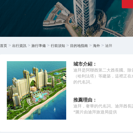
>
>
>
>
>
>
首页
出行資訊
旅行準備
行前須知
目的地指南
海外
迪拜
城市介紹：
迪拜是阿聯酋第二大酋長國。除
（哈利法塔）等建築，這裡正在
的代名詞。
推薦理由：
迪拜，奢華的代名詞。迪拜酋長
*圖片由迪拜旅遊局提供