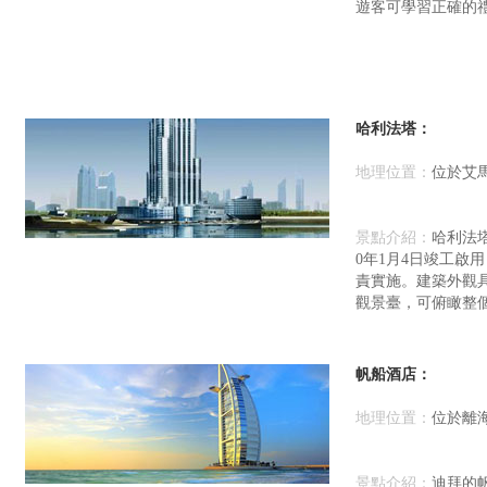
遊客可學習正確的
哈利法塔：
地理位置：
位於艾馬爾
景點介紹：
哈利法塔
0年1月4日竣工啟用
責實施。建築外觀具
觀景臺，可俯瞰整
帆船酒店：
地理位置：
位於離海岸
景點介紹：
迪拜的