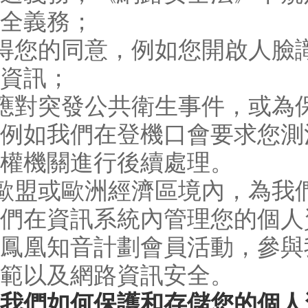
全義務；
取得您的同意，例如您開啟人
資訊；
為應對突發公共衛生事件，或
例如我們在登機口會要求您測
權機關進行後續處理。
在歐盟或歐洲經濟區境內，為
們在資訊系統內管理您的個人
鳳凰知音計劃會員活動，參與
範以及網路資訊安全。
我們如何保護和存儲您的個人