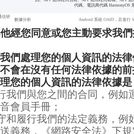
代碼、電訊商代碼 HarmonyO
通信研
數據分析
Android 系統 OAID，且進行
 其他經您同意或您主動要求我
我們處理您的個人資訊的法律
不會在沒有任何法律依據的前
理您的個人資訊的法律依據是
履行我們與您之間的合同，例
音會員手冊；
遵守和履行我們的法定義務，
送義務，《網路安全法》下規