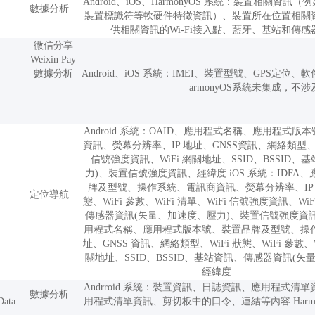
Android、iOS、HarmonyOS 系統：裝置相關
數據分析
裝置標識符等軟硬件特徵資訊）、裝置所在位置相關資訊
供相關資訊的Wi-Fi接入點、藍牙、基站和傳
微信分享
Weixin Pay
數據分析
Android、iOS 系統：IMEI、裝置型號、GPS定
armonyOS系統未集成，不涉
Android 系統：OAID、應用程式名稱、應用程
資訊、熒幕分辨率、IP 地址、GNSS資訊、網絡類型、WiF
信號強度資訊、WiFi 網關地址、SSID、BSSID
力)、裝置信號強度資訊、經緯度 iOS 系統：IDF
牌及型號、操作系統、電訊商資訊、熒幕分辨率、IP 地
定位導航
態、WiFi 參數、WiFi 清單、WiFi 信號強度資訊、Wi
傳感器資訊(矢量、加速度、壓力)、裝置信號強度資訊、經緯
用程式名稱、應用程式版本號、裝置品牌及型號、操作
址、GNSS 資訊、網絡類型、WiFi 狀態、WiFi 參數、W
關地址、SSID、BSSID、基站資訊、傳感器資訊(
經緯度
Andrroid 系統：裝置資訊、日誌資訊、應用程式清單
數據分析
Data
用程式清單資訊、剪切板中的口令、連結等內容 Harmo