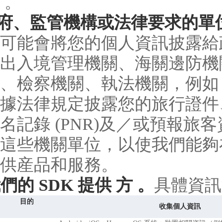
 。
政府、監管機構或法律要求的單
可能會將您的個人資訊披露給
出入境管理機關、海關邊防機
、檢察機關、執法機關，例如
據法律規定披露您的旅行證件
名記錄 (PNR)及／或預報旅
這些機關單位，以使我們能夠
供産品和服務。
我們的 SDK 提供 方 。
具體資訊
目的
收集個人資訊