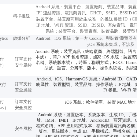
Android 系統：裝置平台、裝置廠商、裝置品牌、裝置型
IFI 連結資訊、電訊商資訊、DHCP、SSID、BSSID 
精準推送
裝置平台、裝置廠商用於生成唯一的推送目標 ID（CI
IP 地址、WIFI 資訊、SSID、BSSID、基站資訊、
系統：裝置平台、裝置廠商、裝置品牌、裝置型號
ytics
數據分析
Android、iOS 系統：第一方 Cookie、與裝置/瀏覽
yOS 系統未集成，不涉及
Android 系統：裝置資訊（終端廠商、終端型號、
本號），商戶 APP 包名資訊，國家 iOS 系統：
付
訂單支付
名稱、系統版本號），時區，聯網方式，ROOT Harm
付）
安全風控
型號、語言、分辨率、版本、操作系統名、系統版本
Android、iOS、HarmonyOS 系統：Android ID、
訂單支付
支付
統屬性、裝置型號、裝置品牌、操作系統；IP 地址、網絡
安全風控
Fi 參數、Wi-Fi 
付
訂單支付
iOS 系統：軟件清單、裝置 MAC 
pay）
安全風控
Android 系統：裝置版本、系統版本、生成 ID、手機樣
址、IMSI、IMEI、IP 地址、AndroidID、藍牙資訊
程式名稱、APP 應用程式版本、移動裝置電訊商名稱、
安全風控
版本、系統版本、生成 ID、手機樣式、手機名稱、IP 
訊、APP 應用程式包名、APP 應用程式名稱、AP