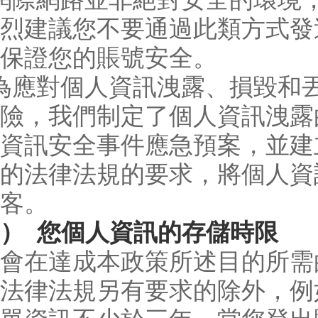
烈建議您不要通過此類方式發
保證您的賬號安全。
為應對個人資訊洩露、損毀和
險，我們制定了個人資訊洩露
資訊安全事件應急預案，並建
的法律法規的要求，將個人資
客。
） 您個人資訊的存儲時限
會在達成本政策所述目的所需
法律法規另有要求的除外，例