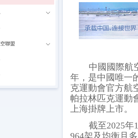
化
聘
星空聯盟
伴
中國國際航空股
告
年，是中國唯一的
克運動會官方航空
帕拉林匹克運動
上海掛牌上市。
截至2025年1
964架及均衡