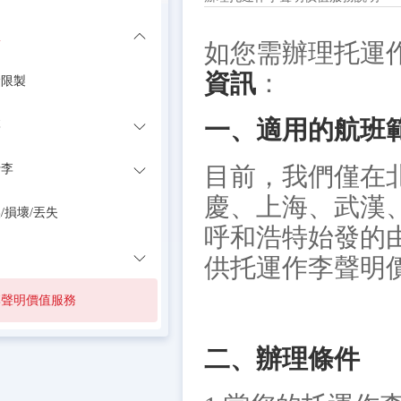
息
如您需辦理托運
資訊
：
輸限製
一、適用的航班
李
行李
目前，我們僅在
慶、上海、武漢
/損壞/丟失
呼和浩特始發的
供托運作李聲明
李聲明價值服務
二、辦理條件