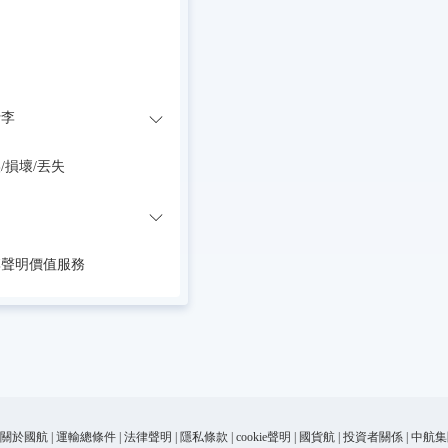
行李
/損壞/丟失
李聲明價值服務
關於國航
|
運輸總條件
|
法律聲明
|
隱私條款
|
cookie聲明
|
國貨航
|
投資者關係
|
中航集