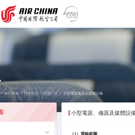
訊
>
>
>
>
旅行準備
行李信息
托運行李
小型電器儀器及媒體設備
備
小型電器、儀器及媒體設
知
（1）運輸範圍