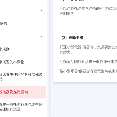
可以作為托運作李運輸的小型電器/
息
控制臺等。
輸限製
李
（2）運輸要求
托運小型電器/儀器時，您需要對
李規則
的壓力。
此類物品國航只承擔一般托運作李
李托運的小動物
當小型電器/儀器含有鋰電池時或由
育比賽中使用的各種器械裝
品
器儀器及媒體設備
置在一般托運行李包裝中需
裝運輸的樂器