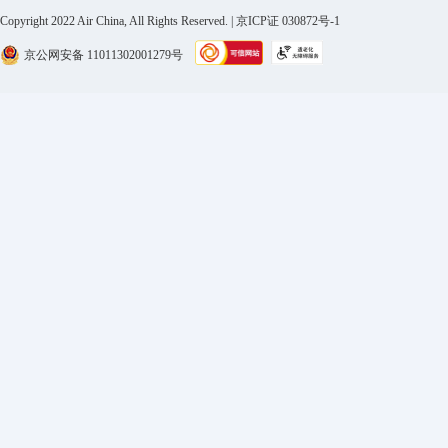
Copyright 2022 Air China, All Rights Reserved. | 京ICP证 030872号-1
京公网安备 11011302001279号