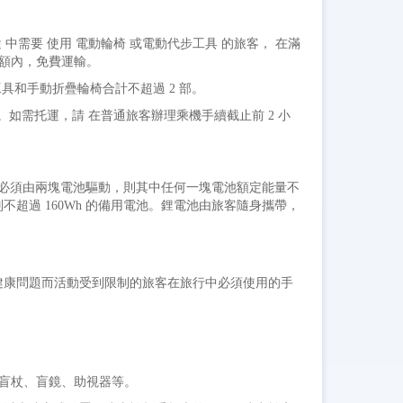
中需要 使用 電動輪椅 或電動代步工具 的旅客， 在滿
李額內，免費運輸。
具和手動折疊輪椅合計不超過 2 部。
。如需托運，請 在普通旅客辦理乘機手續截止前 2 小
如果必須由兩塊電池驅動，則其中任何一塊電池額定能量不
分別不超過 160Wh 的備用電池。鋰電池由旅客隨身攜帶，
健康問題而活動受到限制的旅客在旅行中必須使用的手
器、盲杖、盲鏡、助視器等。