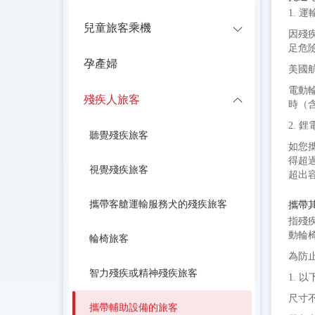
1. 
兒童旅客乘機
因殘疾
足危
孕產婦
美國
電動輪
殘疾人旅客
時（
2. 
聽覺殘疾旅客
如您
得超過
視覺殘疾旅客
超出
攜帶客艙運輸服務犬的殘疾旅客
攜帶
指殘
動輪
輪椅旅客
為防
智力殘疾或精神殘疾旅客
1.
尺寸不
攜帶輔助設備的旅客