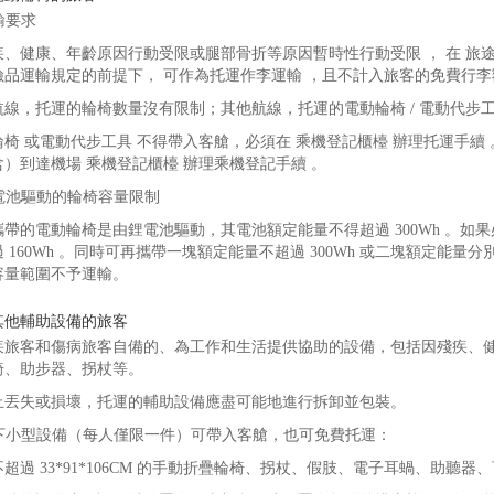
運輸要求
、健康、年齡原因行動受限或腿部骨折等原因暫時性行動受限 ， 在 旅途 
險品運輸規定的前提下， 可作為托運作李運輸 ，且不計入旅客的免費行
航線，托運的輪椅數量沒有限制；其他航線，托運的電動輪椅 / 電動代步工
椅 或電動代步工具 不得帶入客艙，必須在 乘機登記櫃檯 辦理托運手續 
含）到達機場 乘機登記櫃檯 辦理乘機登記手續 。
鋰電池驅動的輪椅容量限制
攜帶的電動輪椅是由鋰電池驅動，其電池額定能量不得超過 300Wh 。
 160Wh 。同時可再攜帶一塊額定能量不超過 300Wh 或二塊額定能量
容量範圍不予運輸。
其他輔助設備的旅客
疾旅客和傷病旅客自備的、為工作和生活提供協助的設備，包括因殘疾、
椅、助步器、拐杖等。
止丟失或損壞，托運的輔助設備應盡可能地進行拆卸並包裝。
 以下小型設備（每人僅限一件）可帶入客艙，也可免費托運：
超過 33*91*106CM 的手動折疊輪椅、拐杖、假肢、電子耳蝸、助聽