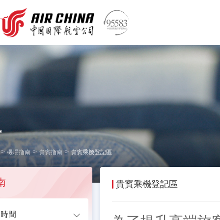
訊
>
>
>
機場指南
貴賓指南
貴賓乘機登記區
南
貴賓乘機登記區
關時間