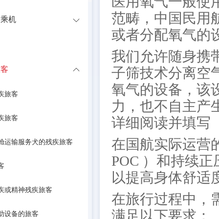
医用氧气一般使
范畴，中国民用
客乘机
或者分配氧气的
我们允许随身携
旅客
子筛技术分离空气中
氧气的设备，该
疾旅客
力，也不自主产
疾旅客
详细阅读并填写
在国航实际运营
舱运输服务犬的残疾旅客
POC ）和持续
客
以提高身体舒适
疾或精神残疾旅客
在旅行过程中，
满足以下要求：
助设备的旅客