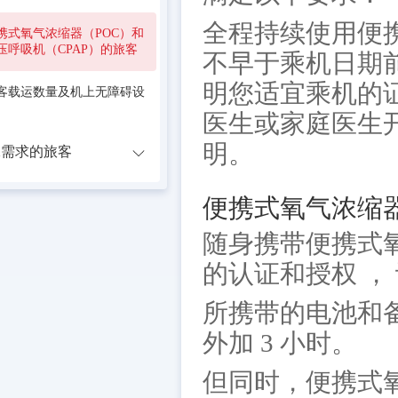
全程持续使用便
携式氧气浓缩器（POC）和
压呼吸机（CPAP）的旅客
不早于乘机日期前
明您适宜乘机的
客载运数量及机上无障碍设
医生或家庭医生
明。
殊需求的旅客
便携式氧气浓缩
随身携带便携式氧
的认证和授权 ，
所携带的电池和备
外加 3 小时。
但同时，便携式