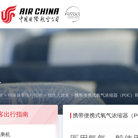
息
>
>
>
息
特殊旅客出行指南
残疾人旅客
携带便携式氧气浓缩器（POC）和
客出行指南
携带便携式氧气浓缩器（P
儿乘机