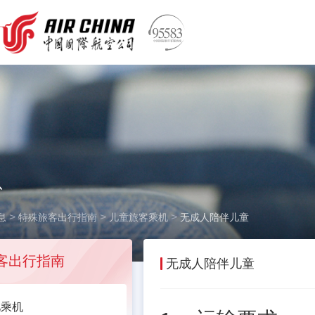
息
>
>
>
息
特殊旅客出行指南
儿童旅客乘机
无成人陪伴儿童
客出行指南
无成人陪伴儿童
儿乘机