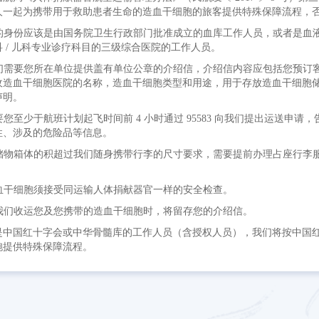
人一起为携带用于救助患者生命的造血干细胞的旅客提供特殊保障流程，
 您的身份应该是由国务院卫生行政部门批准成立的血库工作人员，或者是
科 / 儿科专业诊疗科目的三级综合医院的工作人员。
 我们需要您所在单位提供盖有单位公章的介绍信，介绍信内容应包括您预
收造血干细胞医院的名称，造血干细胞类型和用途，用于存放造血干细胞
声明。
需要您至少于航班计划起飞时间前 4 小时通过 95583 向我们提出运送
性、涉及的危险品等信息。
 如储物箱体的积超过我们随身携带行李的尺寸要求，需要提前办理占座行
 造血干细胞须接受同运输人体捐献器官一样的安全检查。
 在我们收运您及您携带的造血干细胞时，将留存您的介绍信。
是中国红十字会或中华骨髓库的工作人员（含授权人员），我们将按中国
胞提供特殊保障流程。