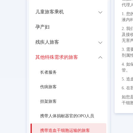
代理
儿童旅客乘机
1.
液内
孕产妇
2.
及接
无害
残疾人旅客
3. 
剂属
其他特殊需求的旅客
4.
管。
长者服务
5.
伤病旅客
6.
如您
担架旅客
干细
携带人体捐献器官的OPO人员
携带造血干细胞运输的旅客