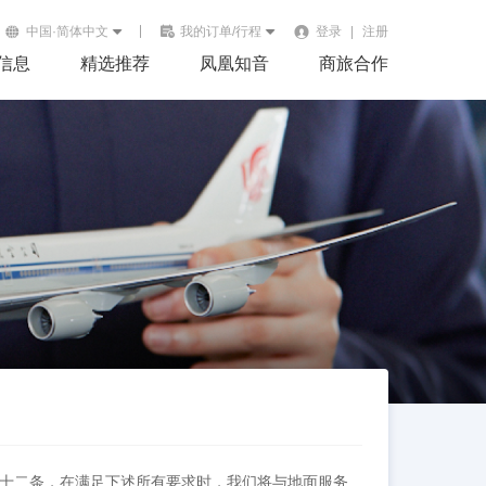
中国·简体中文
我的订单/行程
登录
|
注册
信息
精选推荐
凤凰知音
商旅合作
）第三十二条，在满足下述所有要求时，我们将与地面服务