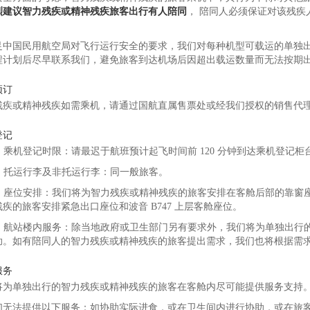
烈建议智力残疾或精神残疾旅客出行有人陪同
， 陪同人必须保证对该残
足中国民用航空局对飞行运行安全的要求，我们对每种机型可载运的单独
程计划后尽早联系我们，避免旅客到达机场后因超出载运数量而无法按期
预订
残疾或精神残疾如需乘机，请通过国航直属售票处或经我们授权的销售代
登记
 ）乘机登记时限：请最迟于航班预计起飞时间前 120 分钟到达乘机登记
2 ）托运行李及非托运行李：同一般旅客。
3 ）座位安排：我们将为智力残疾或精神残疾的旅客安排在客舱后部的靠
疾的旅客安排紧急出口座位和波音 B747 上层客舱座位。
4 ）航站楼内服务：除当地政府或卫生部门另有要求外，我们将为单独出
助。如有陪同人的智力残疾或精神残疾的旅客提出需求，我们也将根据需
服务
将为单独出行的智力残疾或精神残疾的旅客在客舱内尽可能提供服务支持
们无法提供以下服务：如协助实际进食，或在卫生间内进行协助，或在旅