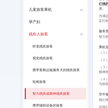
们强
离。
儿童旅客乘机
为满
定行
孕产妇
服务
残疾人旅客
智力
听觉残疾旅客
乘机
（ 1
视觉残疾旅客
（ 
（ 
携带客舱运输服务犬的残疾旅客
精神残
（ 
轮椅旅客
与协
智力残疾或精神残疾旅客
空中
我们
携带辅助设备的旅客
但我