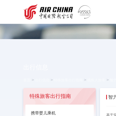
出行信息
>
>
>
>
首页
出行信息
特殊旅客出行指南
残疾人旅客
智
特殊旅客出行指南
智
携带婴儿乘机
基于