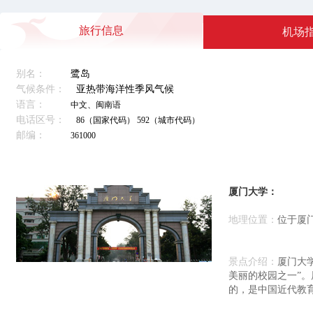
旅行信息
机场
别名：
鹭岛
气候条件：
亚热带海洋性季风气候
语言：
中文、闽南语
电话区号：
86（国家代码） 592（城市代码）
邮编：
361000
厦门大学：
地理位置：
位于厦门
景点介绍：
厦门大
美丽的校园之一”。
的，是中国近代教