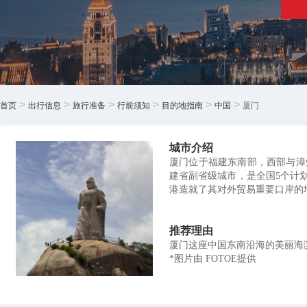
>
>
>
>
>
>
首页
出行信息
旅行准备
行前须知
目的地指南
中国
厦门
城市介绍
厦门位于福建东南部，西部与漳
建省副省级城市，是全国5个计
港造就了其对外贸易重要口岸的
推荐理由
厦门这座中国东南沿海的美丽海
*图片由 FOTOE提供