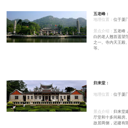
五老峰：
地理位置：
位于厦
景点介绍：
五老峰
白的老人翘首遥望
之一。寺内天王殿
等。
归来堂：
地理位置：
位于厦
景点介绍：
归来堂
厅堂和十多间厢房
故居两侧，还建有