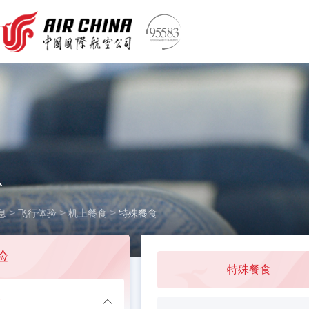
息
>
>
>
息
飞行体验
机上餐食
特殊餐食
验
特殊餐食
食