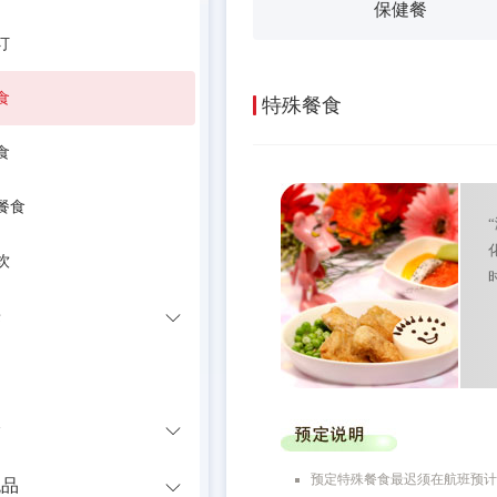
保健餐
订
食
特殊餐食
食
餐食
饮
乐
疗
验
预定特殊餐食最迟须在航班预计起
税品