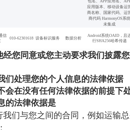
包名、APP应用名、AP
应用版本、移动设备运
商名称、国家代码、运
商代码 HarmonyOS系
未集成
通信
Android系统OAID，且
010-62301618
设备标识服务
数据分析
院
行SHA256哈希传递
其他经您同意或您主动要求我们披露
我们处理您的个人信息的法律依据
不会在没有任何法律依据的前提下
息的法律依据是
行我们与您之间的合同，例如运输总
；