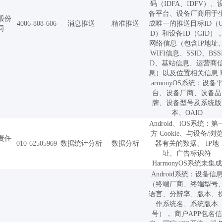
码（IDFA、IDFV）、
备平台、设备厂商用于
股份
4006-808-606
消息推送
精准推送
成唯一的推送目标ID（C
司
D）和设备ID（GID）
网络信息（包含IP地址
WIFI信息、SSID、BSS
D、基站信息、运营商
息）以及位置相关信息 
armonyOS系统：设备
台、设备厂商、设备品
牌、设备型号及系统版
本、OAID
Android、iOS系统：第
方 Cookie、与设备/浏
责任
010-62505969
数据统计分析
数据分析
器有关的数据、 IP地
址、广告标识符
HarmonyOS系统未集成
Android系统：设备信
（终端厂商、终端型号
语言、分辨率、版本、
作系统名、系统版本
号）， 商户APP包名信