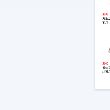
$398
海蓝
面霜
$100
资生
纯乳