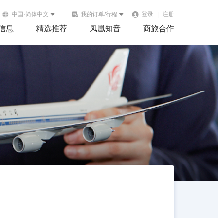
中国·简体中文
我的订单/行程
登录
|
注册
信息
精选推荐
凤凰知音
商旅合作