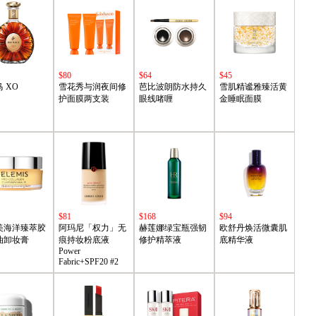
$80
$64
$45
 XO
雪花秀与润夜间修
芭比波朗防水持久
雪肌精谧雅臻活黄
护面膜两支装
眼线啫喱
金睡眠面膜
$81
$168
$94
美海洋臻萃胶
阿玛尼「权力」无
赫莲娜绿宝瓶强韧
欧舒丹焕活微囊肌
油卸妆膏
痕持妆粉底液
修护精萃液
底精华液
Power
Fabric+SPF20 #2