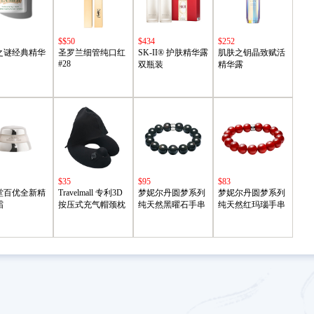
$$50
$434
$252
之谜经典精华
圣罗兰细管纯口红
SK-II® 护肤精华露
肌肤之钥晶致赋活
#28
双瓶装
精华露
$35
$95
$83
堂百优全新精
Travelmall 专利3D
梦妮尔丹圆梦系列
梦妮尔丹圆梦系列
霜
按压式充气帽颈枕
纯天然黑曜石手串
纯天然红玛瑙手串