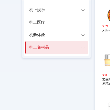
机上娱乐
机上医疗
$321
人头马
机舱体验
机上免税品
$68
艾丽
原精