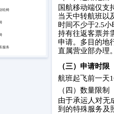
国航移动端仅支
动轮椅
当天中转航班以
椅
时间不少于2.5
持有往返客票并
椅
申请。多目的地
客服务
直属营业部办理
（三）申请时限
航班起飞前一天1
（四）数量限制
由于承运人对无
到的特殊服务及