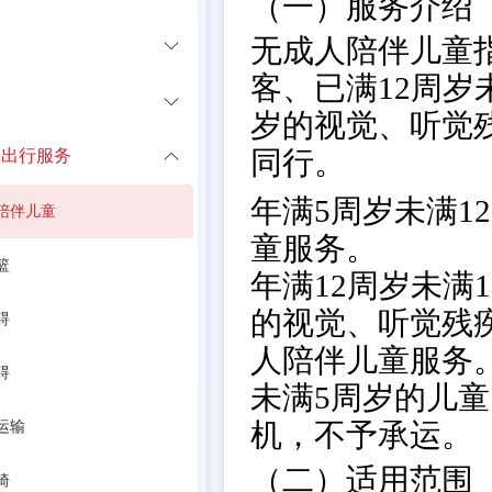
（一）服务介绍
无成人陪伴儿童指
务
客、已满12周岁
务
岁的视觉、听觉
同行。
客出行服务
年满5周岁未满
陪伴儿童
童服务。
篮
年满12周岁未满
的视觉、听觉残
碍
人陪伴儿童服务
碍
未满5周岁的儿童
机，不予承运。
运输
（二）适用范围
椅